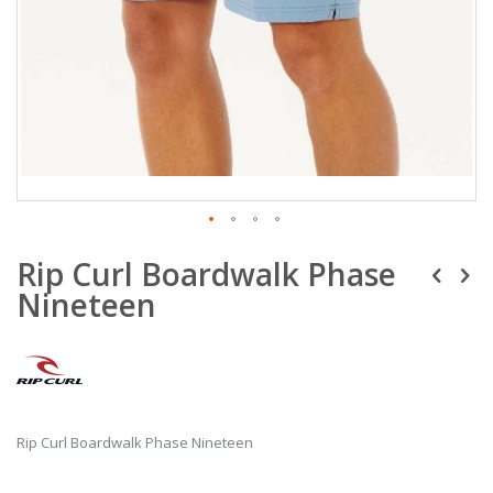
Μετάβαση
Rip Curl Boardwalk Phase
στην
αρχή
Nineteen
της
συλλογής
εικόνων
Rip Curl Boardwalk Phase Nineteen