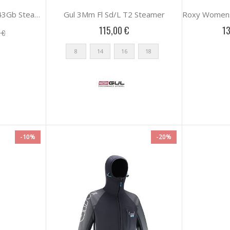
Gul 3Mm Fl Sd/L T2 Steamer
Ripcurl Womens Omega 43Gb Steamer
115,00 €
13
 €
8
14
16
18
-10%
-20%