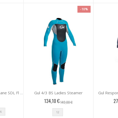
-10%
Gul 4/3 BS Ladies Steamer
Gul Respo
Gul Response 3mm LongJane SDL Fl T2 Steamer
134,10 €
27
149,00 €
6
12