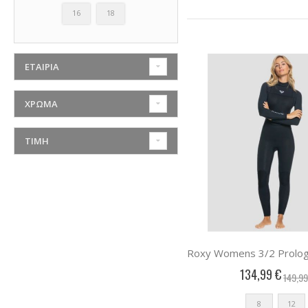
16
18
ΕΤΑΙΡΙΑ
ΧΡΏΜΑ
ΤΙΜΉ
134,99 €
149,99
8
12