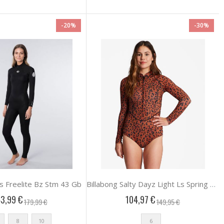
-20%
-30%
s Freelite Bz Stm 43 Gb
Billabong Salty Dayz Light Ls Spring Wetsuits Γυνα
3,99 €
104,97 €
179,99 €
149,95 €
8
10
6