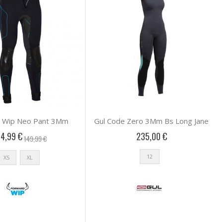
 Wip Neo Pant 3Mm
Gul Code Zero 3Mm Bs Long Jane
4,99 €
235,00 €
149,99 €
12
XS
XL