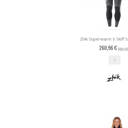
Zhik Superwarm V Skiff
260,96 €
289,9
S