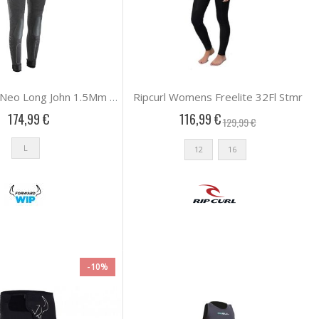
Ripcurl Womens Freelite 32Fl Stmr
Forward Wip Neo Long John 1.5Mm Women
174,99 €
116,99 €
129,99 €
L
12
16
-10%