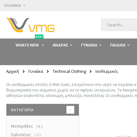
Μετάβαση
ΓΛΏΣΣΑ
ΕΛΛΗΝΙΚΆ
στο
περιεχόμενο
Αναζήτηση
NEW!
WHATS NEW
ΆΝΔΡΑΣ
ΓΥΝΑΊΚΑ
ΠΑΙΔΙΚΆ
Γυναίκα
Technical Clothing
Αρχική
Ισοθερμικές
Οι ισοθερμικές στολές ή Wet Suits, επιτρέπουν στο νερό να περάσει
θερμοκρασία του σώματος χωρίς να το αφήνει να κρυώνει. Το Neopre
αθλητών (σαλοπέτα, ολόσωμη, μπλούζα, παντελόνι). Οι ισοθερμικές π
ΚΑΤΗΓΟΡΊΑ
Νιτσεράδες
στοιχεία
8
Σαλοπέτες
στοιχεία
3