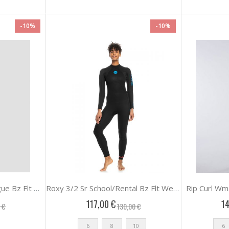
-10%
-10%
Rip Curl Wm
Roxy Womens 3/2 Prologue Bz Flt Wetsuits
Roxy 3/2 Sr School/Rental Bz Flt Wetsuits Γυναικει
117,00 €
14
 €
130,00 €
6
8
10
6