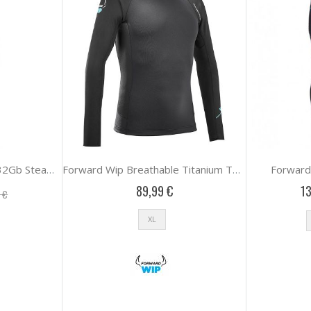
Forward
Ripcurl Womens Omega 32Gb Steamer
Forward Wip Breathable Titanium Top 1Mm
89,99 €
13
 €
XL