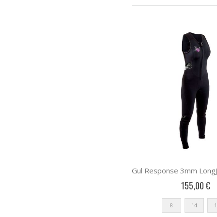
155,00 €
8
14
1