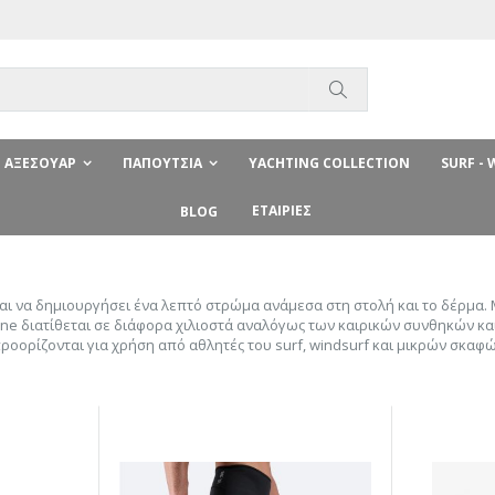
Αναζήτηση
ΑΞΕΣΟΥΆΡ
ΠΑΠΟΎΤΣΙΑ
YACHTING COLLECTION
SURF -
ΕΤΑΙΡΊΕΣ
BLOG
 και να δημιουργήσει ένα λεπτό στρώμα ανάμεσα στη στολή και το δέρμα
ne διατίθεται σε διάφορα χιλιοστά αναλόγως των καιρικών συνθηκών και
ροορίζονται για χρήση από αθλητές του surf, windsurf και μικρών σκαφώ