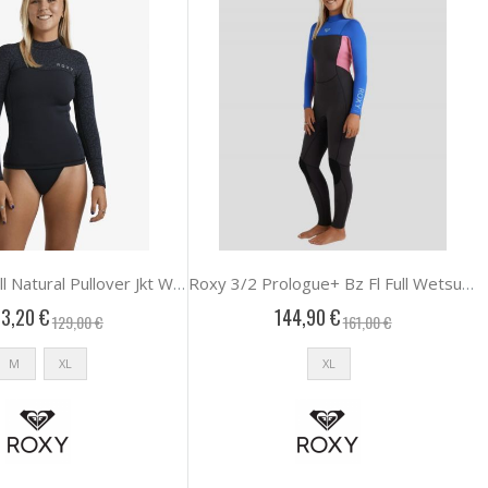
Roxy 1.0 Swell Natural Pullover Jkt Wetsuits Γυναι
Roxy 3/2 Prologue+ Bz Fl Full Wetsuits Γυναικειο
3,20 €
144,90 €
129,00 €
161,00 €
M
XL
XL