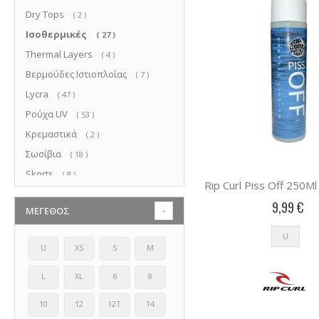
Dry Tops
στοιχεία
2
Ισοθερμικές
στοιχεία
27
Thermal Layers
στοιχεία
4
Βερμούδες Ιστιοπλοίας
στοιχεία
7
Lycra
στοιχεία
47
Ρούχα UV
στοιχεία
53
Κρεμαστικά
στοιχεία
2
Σωσίβια
στοιχεία
18
Skorts
στοιχεία
8
Rip Curl Piss Off 250M
9,99 €
ΜΈΓΕΘΟΣ
U
U
XS
S
M
L
XL
6
8
10
12
12T
14