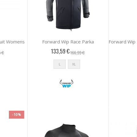
 Suit Womens
Forward Wip Race Parka
133,59 €
5 €
166,99 €
L
XL
-10%