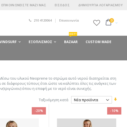
ΕΠΙΚΟΙΝΩΝΕΊΣΤΕ ΜΑΖΊ ΜΑΣ
ΕΊΣΟΔΟΣ
ΔΗΜΙΟΥΡΓΊΑ ΛΟΓΑΡΙΑΣΜΟΎ
210 4120064
Επικοινωνία
στοιχεία
0
Cart
HOT!
 WINDSURF
ΕΞΟΠΛΙΣΜΌΣ
BAZAAR
CUSTOM MADE
. Μέσω του υλικού Neoprene το στρώμα αυτό νερού διατηρείται στη
 σε διάφορους τύπους έτσι ώστε να καλύπτει όλες τις ανάγκες των
ν(τριγώνου) όπου η επαφή με το νερό είναι συνεχής.
Ορίστ
Ταξινόμηση κατά
Αύξο
Κατε
-20%
-10%