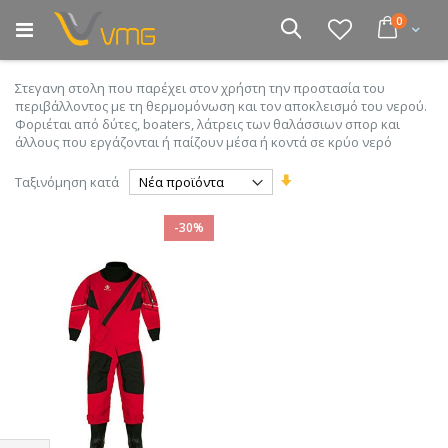
Μετάβαση
στοιχεία
0
στο
Cart
Αναζήτηση
περιεχόμενο
Στεγανη στολη που παρέχει στον χρήστη την προστασία του
περιβάλλοντος με τη θερμομόνωση και τον αποκλεισμό του νερού.
Φοριέται από δύτες, boaters, λάτρεις των θαλάσσιων σπορ και
άλλους που εργάζονται ή παίζουν μέσα ή κοντά σε κρύο νερό
Ορίστε
Ταξινόμηση κατά
Αύξουσα
Κατεύθυνση
-30%