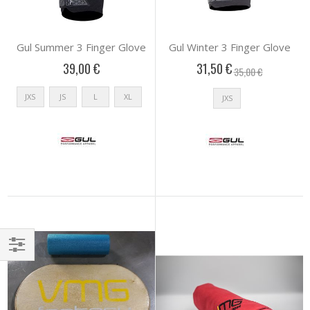
Gul Summer 3 Finger Glove
Gul Winter 3 Finger Glove
39,00 €
31,50 €
35,00 €
JXS
JS
L
XL
JXS
Αγορά
κατά