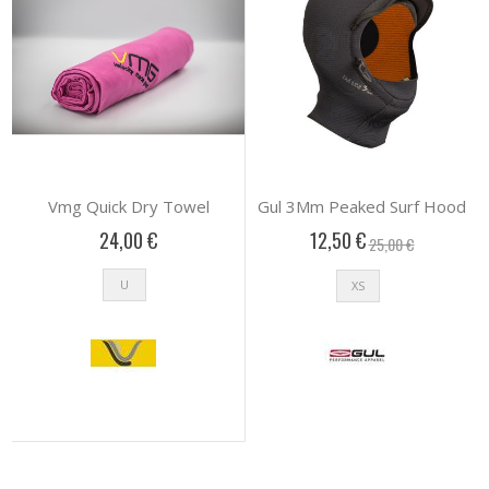
Vmg Quick Dry Towel
Gul 3Mm Peaked Surf Hood
24,00 €
12,50 €
25,00 €
U
XS