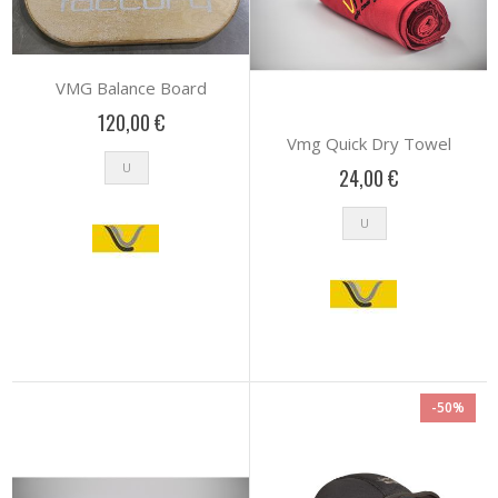
VMG Balance Board
120,00 €
Vmg Quick Dry Towel
U
24,00 €
U
-50%