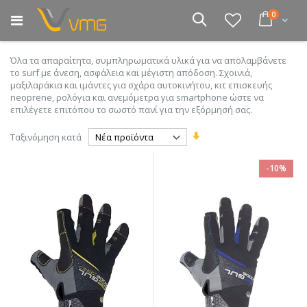
Μετάβαση
στοιχεία
0
στο
Cart
Αναζήτηση
περιεχόμενο
Όλα τα απαραίτητα, συμπληρωματικά υλικά για να απολαμβάνετε
το surf με άνεση, ασφάλεια και μέγιστη απόδοση. Σχοινιά,
μαξιλαράκια και ιμάντες για σχάρα αυτοκινήτου, κιτ επισκευής
neoprene, ρολόγια και ανεμόμετρα για smartphone ώστε να
επιλέγετε επιτόπου το σωστό πανί για την εξόρμησή σας.
Ορίστε
Ταξινόμηση κατά
Αύξουσα
Κατεύθυνση
-10%