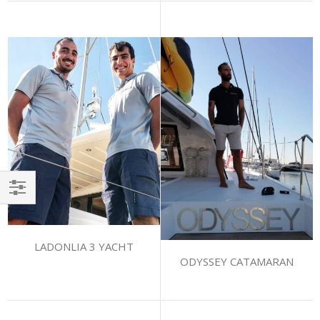
Αγορά
κατά
LADONLIA 3 YACHT
ODYSSEY CATAMARAN