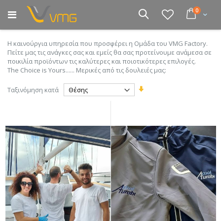
Μετάβαση
στοιχεία
0
στο
Cart
Αναζήτηση
περιεχόμενο
Η καινούργια υπηρεσία που προσφέρει η Ομάδα του VMG Factory.
Πείτε μας τις ανάγκες σας και εμείς θα σας προτείνουμε ανάμεσα σε
ποικιλία προϊόντων τις καλύτερες και ποιοτικότερες επιλογές.
The Choice is Yours...... Μερικές από τις δουλειές μας:
Ορίστε
Ταξινόμηση κατά
Αύξουσα
Κατεύθυνση