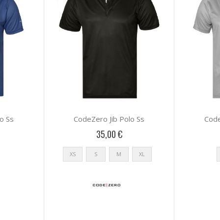
o Ss
CodeZero Jib Polo Ss
Code
35,00 €
XS
S
M
XL