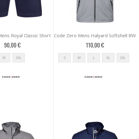
ens Royal Classic Short
Code Zero Mens Halyard Softshell BW
90,00 €
110,00 €
M
2XL
S
M
L
XL
2XL