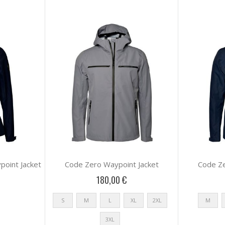
oint Jacket
Code Zero Waypoint Jacket
Code Ze
180,00 €
S
M
L
XL
2XL
M
3XL