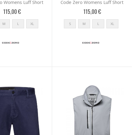
o Womens Luff Short
Code Zero Womens Luff Short
115,00 €
115,00 €
M
L
XL
S
M
L
XL