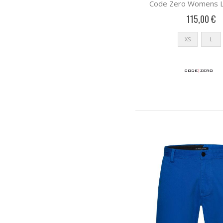
Code Zero Womens Lu
115,00 €
XS
L