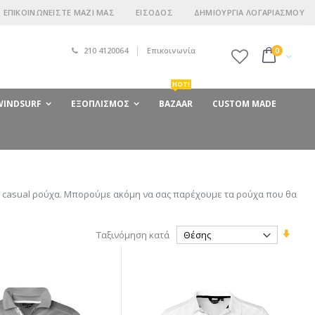
ΕΠΙΚΟΙΝΩΝΕΊΣΤΕ ΜΑΖΊ ΜΑΣ
ΕΊΣΟΔΟΣ
ΔΗΜΙΟΥΡΓΊΑ ΛΟΓΑΡΙΑΣΜΟΎ
210 4120064
Επικοινωνία
στοιχεία
0
Cart
HOT!
 WINDSURF
ΕΞΟΠΛΙΣΜΌΣ
BAZAAR
CUSTOM MADE
αι casual ρούχα. Μπορούμε ακόμη να σας παρέχουμε τα ρούχα που θα
Ορίστ
Ταξινόμηση κατά
Αύξο
Κατε