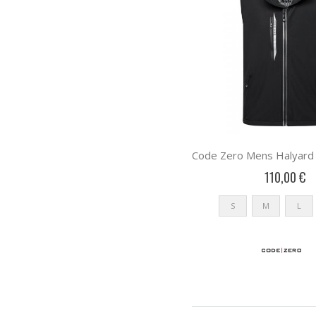
Code Zero Mens Halyard 
110,00 €
S
M
L