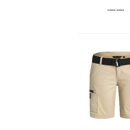
Yachting Collection
στοιχεία
100
Surf - Windsurf
στοιχεία
211
Άνδρας
στοιχεία
71
Γυναίκα
στοιχεία
65
Παιδί
στοιχεία
79
Αξεσουάρ
στοιχεία
7
Sup
στοιχεία
2
Εξοπλισμός
στοιχεία
458
Optimist
στοιχεία
135
Laser
στοιχεία
47
420
στοιχεία
64
470
στοιχεία
35
WASZP
στοιχεία
65
Σχοινιά
στοιχεία
94
Διάφορα Αξεσουάρ
στοιχεία
135
Bazaar
στοιχεία
76
Custom Made
στοιχεία
18