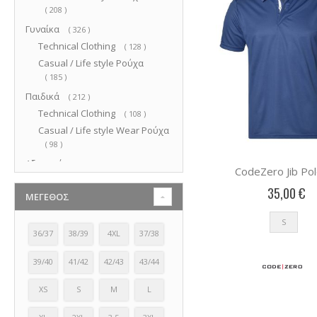
στοιχεία
208
Γυναίκα
στοιχεία
326
Technical Clothing
στοιχεία
128
Casual / Life style Ρούχα
στοιχεία
185
Παιδικά
στοιχεία
212
Technical Clothing
στοιχεία
108
Casual / Life style Wear Ρούχα
στοιχεία
98
Αξεσουάρ
στοιχεία
550
CodeZero Jib Pol
Σκουφιά
στοιχεία
83
35,00 €
ΜΈΓΕΘΟΣ
Λαιμουδιέρες
στοιχεία
36
Καπέλα
στοιχεία
120
S
Πορτοφόλια
στοιχεία
3
36/37
38/39
4XL
37/38
Τσάντες
στοιχεία
68
39/40
41/42
42/43
43/44
Τσάντες Ταξιδίου
στοιχεία
14
Γάντια
στοιχεία
3
XS
S
M
L
Γάντια ΙστιοπλοΪας
στοιχεία
10
Κάλτσες
στοιχεία
12