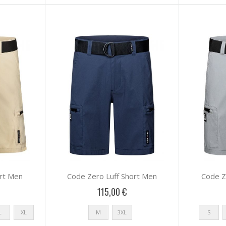
ort Men
Code Zero Luff Short Men
Code Z
115,00 €
L
XL
M
3XL
S