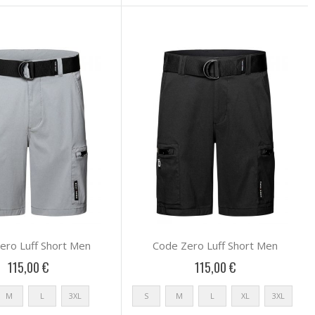
ero Luff Short Men
Code Zero Luff Short Men
115,00 €
115,00 €
M
L
3XL
S
M
L
XL
3XL