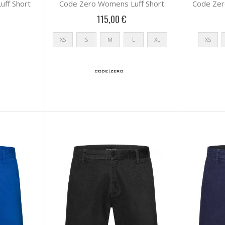
ff Short
Code Zero Womens Luff Short
Code Zer
115,00 €
XS
S
M
L
XL
XS