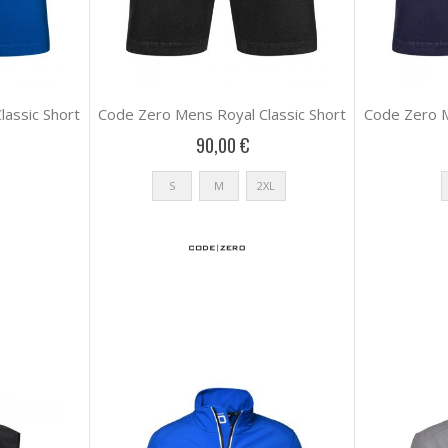
assic Short
Code Zero Mens Royal Classic Short
Code Zero M
90,00 €
S
M
2XL