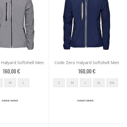
Halyard Softshell Men
Code Zero Halyard Softshell Men
160,00 €
160,00 €
M
L
S
M
L
XL
3XL