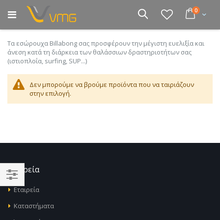
Μετάβαση
στοιχεία
0
στο
Cart
Αναζήτηση
περιεχόμενο
Tα εσώρουχα Billabong σας προσφέρουν την μέγιστη ευελιξία και
άνεση κατά τη διάρκεια των θαλάσσιων δραστηριοτήτων σας
(ιστιοπλοΐα, surfing, SUP...)
Δεν μπορούμε να βρούμε προϊόντα που να ταιριάζουν
στην επιλογή.
Εταιρεία
Αγορά
Εταιρεία
κατά
Καταστήματα