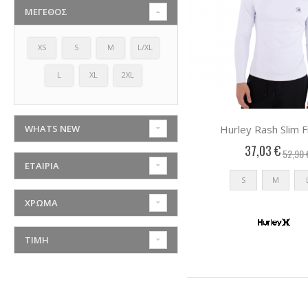
ΜΈΓΕΘΟΣ
XS
S
M
L/XL
L
XL
2XL
WHATS NEW
Hurley Rash Slim F
37,03 €
52,90 
ΕΤΑΙΡΙΑ
S
M
ΧΡΏΜΑ
ΤΙΜΉ