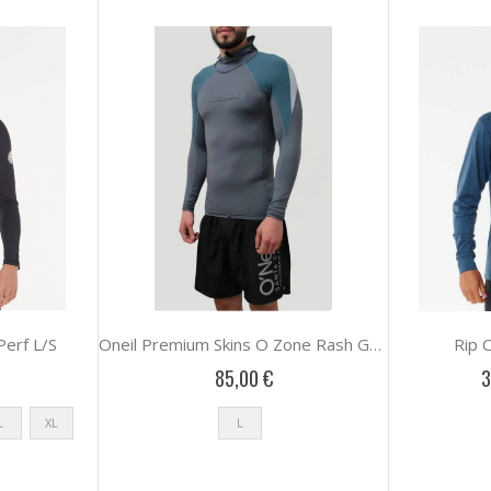
Perf L/S
Rip C
Oneil Premium Skins O Zone Rash Guard Hood
85,00 €
3
L
XL
L