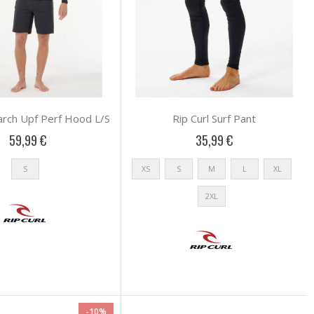
earch Upf Perf Hood L/S
Rip Curl Surf Pant
59,99 €
35,99 €
S
XS
S
M
L
XL
2XL
-10%