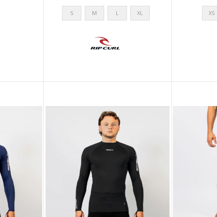
S
M
L
XL
XS