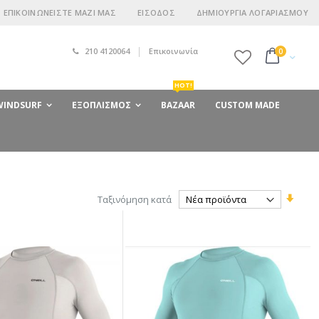
ΕΠΙΚΟΙΝΩΝΕΊΣΤΕ ΜΑΖΊ ΜΑΣ
ΕΊΣΟΔΟΣ
ΔΗΜΙΟΥΡΓΊΑ ΛΟΓΑΡΙΑΣΜΟΎ
210 4120064
Επικοινωνία
στοιχεία
0
Cart
HOT!
 WINDSURF
ΕΞΟΠΛΙΣΜΌΣ
BAZAAR
CUSTOM MADE
Ορίστ
Ταξινόμηση κατά
Αύξο
Κατε