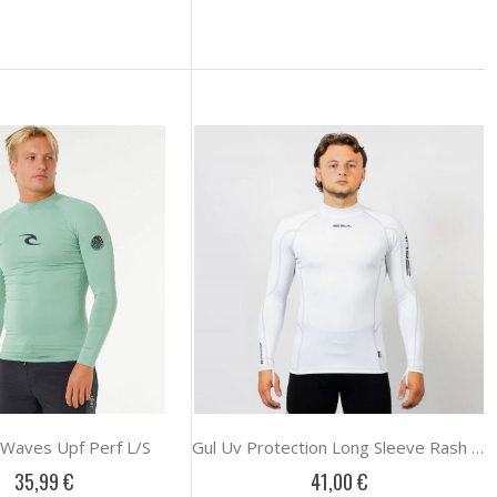
l Waves Upf Perf L/S
Gul Uv Protection Long Sleeve Rash Vest
35,99 €
41,00 €