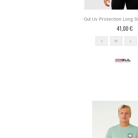
41,00 €
S
M
L