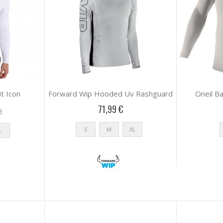
it Icon
Forward Wip Hooded Uv Rashguard
Oneil B
71,99 €
€
S
M
XL
L