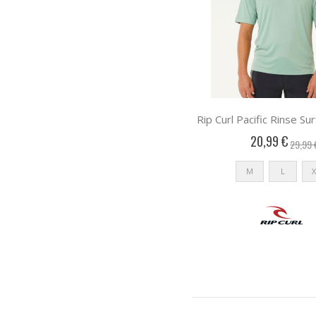
Rip Curl Pacific Rinse Sur
20,99 €
29,99 
M
L
X