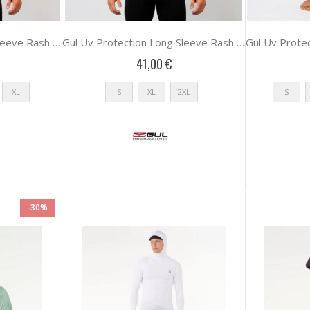
Gul Uv Protection Long Sleeve Rash Vest
Gul Uv Protection Long Sleeve Rash Vest
41,00 €
XL
S
XL
2XL
S
-30%