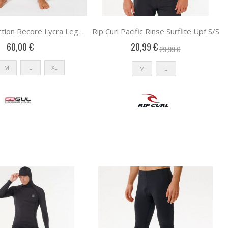
Rip Curl Pacific Rinse Surflite Upf S/S
Gul Uv Protection Recore Lycra Legging
60,00 €
20,99 €
29,99 €
M
L
XL
M
L