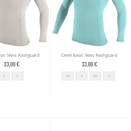
asic Skins Rashguard
Oneil Basic Skins Rashguard
33,00 €
33,00 €
S
L
XS
S
M
L