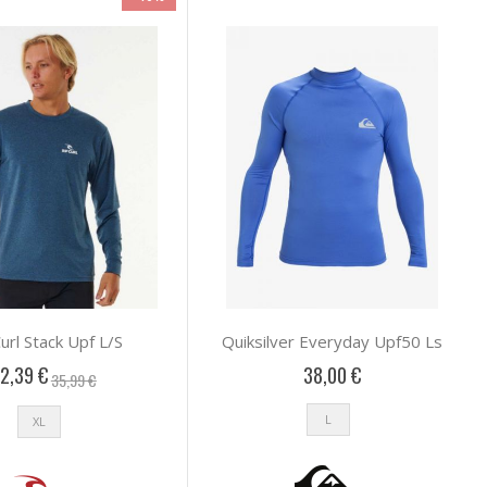
url Stack Upf L/S
Quiksilver Everyday Upf50 Ls
2,39 €
38,00 €
35,99 €
L
XL