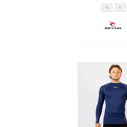
XS
XL