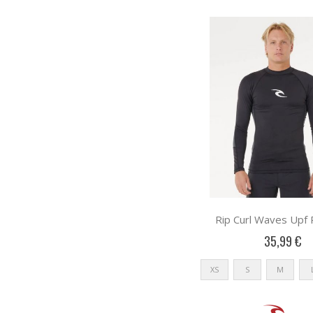
Rip Curl Waves Upf 
35,99 €
XS
S
M