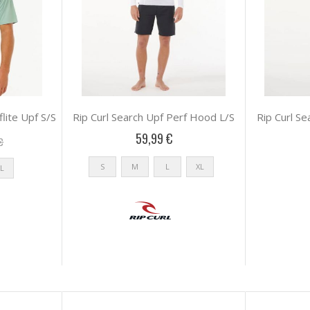
flite Upf S/S
Rip Curl Search Upf Perf Hood L/S
Rip Curl S
59,99 €
€
S
M
L
XL
L