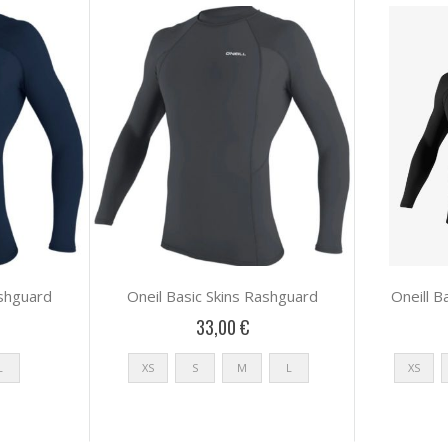
ashguard
Oneil Basic Skins Rashguard
Oneill B
33,00 €
L
XS
S
M
L
XS