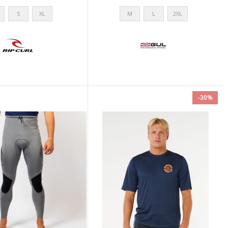
S
XL
M
L
2XL
-30%