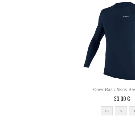
Oneil Basic Skins R
33,00 €
XS
S