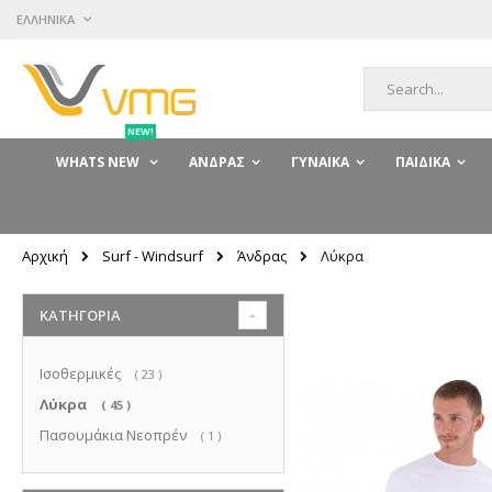
Μετάβαση
ΓΛΏΣΣΑ
ΕΛΛΗΝΙΚΆ
στο
περιεχόμενο
Αναζήτηση
NEW!
WHATS NEW
ΆΝΔΡΑΣ
ΓΥΝΑΊΚΑ
ΠΑΙΔΙΚΆ
Surf - Windsurf
Άνδρας
Αρχική
Λύκρα
ΚΑΤΗΓΟΡΊΑ
Ισοθερμικές
στοιχεία
23
Λύκρα
στοιχεία
45
Πασουμάκια Νεοπρέν
στοιχείο
1