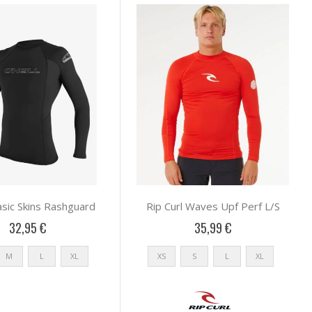
asic Skins Rashguard
Rip Curl Waves Upf Perf L/S
32,95 €
35,99 €
M
L
XL
XS
S
L
XL