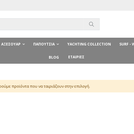
Αναζήτηση
ΑΞΕΣΟΥΆΡ
ΠΑΠΟΎΤΣΙΑ
YACHTING COLLECTION
SURF -
ΕΤΑΙΡΊΕΣ
BLOG
ούμε προϊόντα που να ταιριάζουν στην επιλογή.