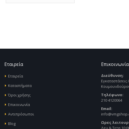
Εταιρεία
Επικοινωνία
Διεύθυνση:
Εταιρεία
Εγκαταστάσεις 
Καταστήματα
Κουμουνδούρου
Τηλέφωνο:
Όροι χρήσης
210 4120064
Επικοινωνία
Email:
Αντιπρόσωποι
info@vmgshop
Ωρες λειτουρ
Blog
Δευ & Τετα 10:00