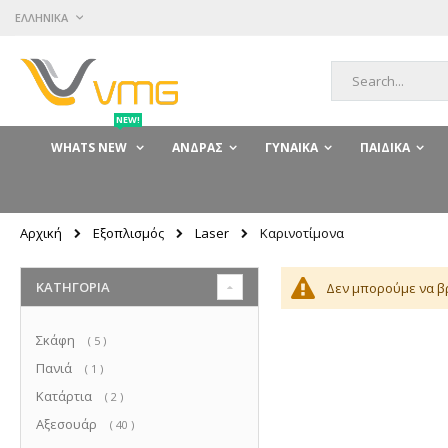
Μετάβαση
ΓΛΏΣΣΑ
ΕΛΛΗΝΙΚΆ
στο
περιεχόμενο
Αναζήτηση
NEW!
WHATS NEW
ΆΝΔΡΑΣ
ΓΥΝΑΊΚΑ
ΠΑΙΔΙΚΆ
Εξοπλισμός
Laser
Αρχική
Καρινοτίμονα
ΚΑΤΗΓΟΡΊΑ
Δεν μπορούμε να βρ
Σκάφη
στοιχεία
5
Πανιά
στοιχείο
1
Κατάρτια
στοιχεία
2
Αξεσουάρ
στοιχεία
40