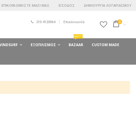
ΕΠΙΚΟΙΝΩΝΕΊΣΤΕ ΜΑΖΊ ΜΑΣ
ΕΊΣΟΔΟΣ
ΔΗΜΙΟΥΡΓΊΑ ΛΟΓΑΡΙΑΣΜΟΎ
210 4120064
Επικοινωνία
στοιχεία
0
Cart
HOT!
 WINDSURF
ΕΞΟΠΛΙΣΜΌΣ
BAZAAR
CUSTOM MADE