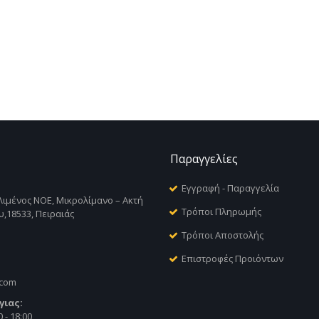
Παραγγελίες
Εγγραφή - Παραγγελία
Λιμένος ΝΟΕ, Μικρολίμανο – Ακτή
Τρόποι Πληρωμής
,18533, Πειραιάς
Τρόποι Αποστολής
Επιστροφές Προιόντων
.com
γιας:
 - 18:00