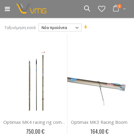
Μετάβαση
στοιχεία
0
στο
Cart
Αναζήτηση
περιεχόμενο
Ορίστε
Ταξινόμηση κατά
Αύξουσα
Κατεύθυνση
Optimax MK3 Racing Boom
Optimax MK4 racing rig complete (45+kg)
750,00 €
164,00 €