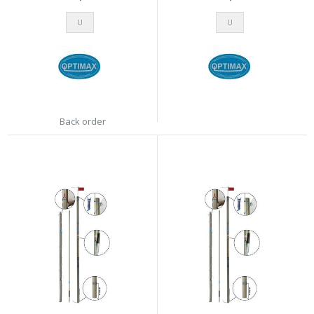
U
U
Back order