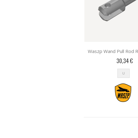
Waszp Wand Pull Rod R
30,34 €
U