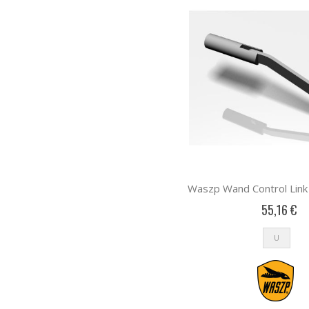
55,16 €
U