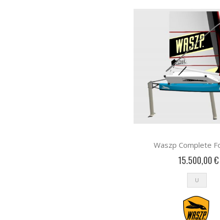
WASZP
στοιχεία
65
Σκάφη & Εξαρτήματα
στοιχεία
7
Πανιά
στοιχεία
9
Αξεσουάρ
στοιχεία
52
Σχοινιά
στοιχεία
94
Τριγώνου
στοιχεία
76
Ανοιχτή Θάλασσα
στοιχεία
71
Λάστιχα
στοιχεία
8
Ετοιμες Σκότες
στοιχείο
1
Διάφορα Αξεσουάρ
στοιχεία
135
Ράουλα
στοιχεία
51
Ταινίες
στοιχεία
37
Waszp Complete Fo
Ανεμόμετρα
στοιχεία
9
15.500,00 €
Διάφορα
στοιχεία
31
Δαγκάνες
στοιχεία
6
U