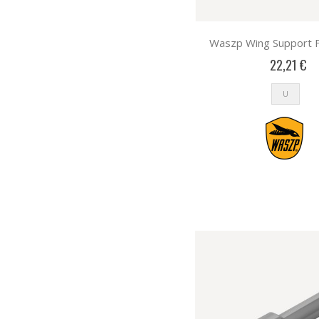
Waszp Wing Support F
22,21 €
U