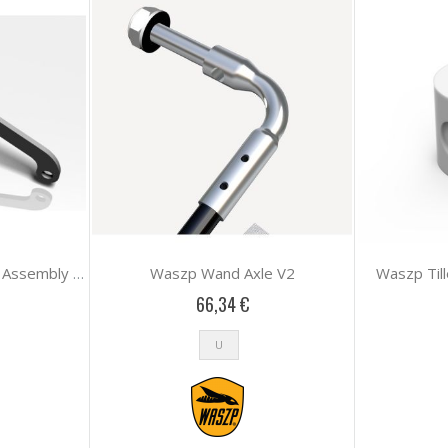
Waszp Wand Axle V2
Waszp Til
Waszp Wand Control Link Assembly V2
66,34 €
U