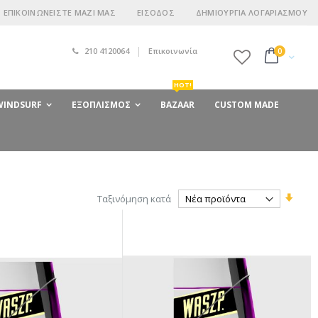
ΕΠΙΚΟΙΝΩΝΕΊΣΤΕ ΜΑΖΊ ΜΑΣ
ΕΊΣΟΔΟΣ
ΔΗΜΙΟΥΡΓΊΑ ΛΟΓΑΡΙΑΣΜΟΎ
210 4120064
Επικοινωνία
στοιχεία
0
Cart
HOT!
 WINDSURF
ΕΞΟΠΛΙΣΜΌΣ
BAZAAR
CUSTOM MADE
Ορίστ
Ταξινόμηση κατά
Αύξο
Κατε