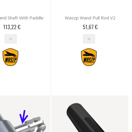
nd Shaft With Paddle
Waszp Wand Pull Rod V2
113,22 €
51,67 €
U
U