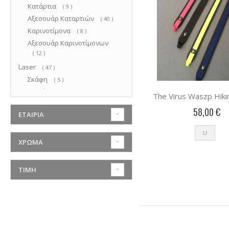
Κατάρτια
στοιχεία
9
Αξεσουάρ Καταρτιών
στοιχεία
40
Καρινοτίμονα
στοιχεία
8
Αξεσουάρ Καρινοτίμονων
στοιχεία
12
Laser
στοιχεία
47
Σκάφη
στοιχεία
5
Πανιά
στοιχείο
1
The Virus Waszp Hiki
Κατάρτια
στοιχεία
2
58,00 €
ΕΤΑΙΡΙΑ
Αξεσουάρ
στοιχεία
40
420
στοιχεία
64
U
ΧΡΏΜΑ
Σκάφη
στοιχεία
4
Πανιά
στοιχεία
22
Αξεσουάρ
στοιχεία
38
ΤΙΜΉ
Foils
στοιχεία
3
470
στοιχεία
35
Πανιά
στοιχεία
2
Αξεσουάρ
στοιχεία
33