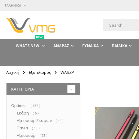
Μετάβαση
ΓΛΏΣΣΑ
ΕΛΛΗΝΙΚΆ
στο
περιεχόμενο
Αναζήτηση
NEW!
WHATS NEW
ΆΝΔΡΑΣ
ΓΥΝΑΊΚΑ
ΠΑΙΔΙΚΆ
Εξοπλισμός
Αρχική
WASZP
ΚΑΤΗΓΟΡΊΑ
Optimist
στοιχεία
135
Σκάφη
στοιχεία
6
Αξεσουάρ Σκαφών
στοιχεία
44
Πανιά
στοιχεία
10
Αξεσουάρ
στοιχεία
23