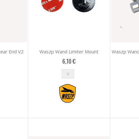
ear End V2
Waszp Wand Limiter Mount
Waszp Wand 
6,10 €
U