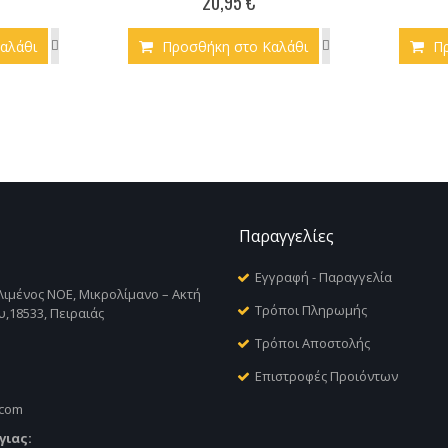
20,95 €
αλάθι
Προσθήκη στο Καλάθι
Π
Παραγγελίες
Εγγραφή - Παραγγελία
Λιμένος ΝΟΕ, Μικρολίμανο – Ακτή
Τρόποι Πληρωμής
,18533, Πειραιάς
Τρόποι Αποστολής
Επιστροφές Προιόντων
.com
γιας: