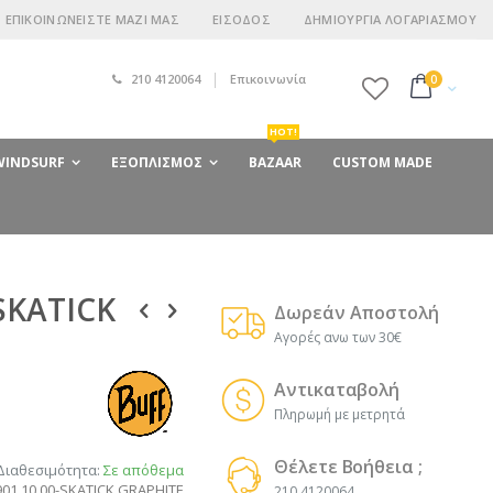
ΕΠΙΚΟΙΝΩΝΕΊΣΤΕ ΜΑΖΊ ΜΑΣ
ΕΊΣΟΔΟΣ
ΔΗΜΙΟΥΡΓΊΑ ΛΟΓΑΡΙΑΣΜΟΎ
210 4120064
Επικοινωνία
στοιχεία
0
Cart
HOT!
 WINDSURF
ΕΞΟΠΛΙΣΜΌΣ
BAZAAR
CUSTOM MADE
SKATICK
Δωρεάν Αποστολή
Αγορές ανω των 30€
Αντικαταβολή
Πληρωμή με μετρητά
Θέλετε Βοήθεια ;
Διαθεσιμότητα:
Σε απόθεμα
901.10.00-SKATICK GRAPHITE
210 4120064