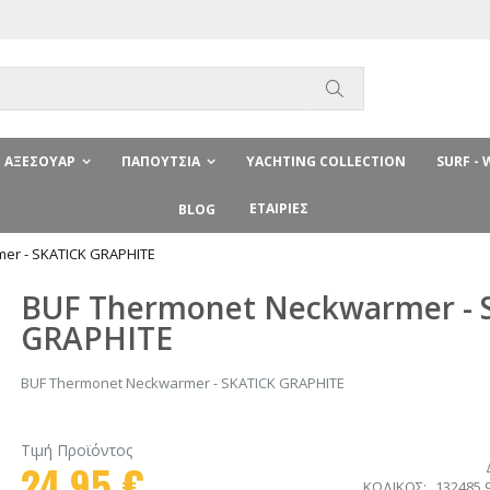
Αναζήτηση
ΑΞΕΣΟΥΆΡ
ΠΑΠΟΎΤΣΙΑ
YACHTING COLLECTION
SURF -
ΕΤΑΙΡΊΕΣ
BLOG
er - SKATICK GRAPHITE
BUF Thermonet Neckwarmer - 
GRAPHITE
BUF Thermonet Neckwarmer - SKATICK GRAPHITE
Τιμή Προϊόντος
24,95 €
ΚΩΔΙΚΟΣ
132485.