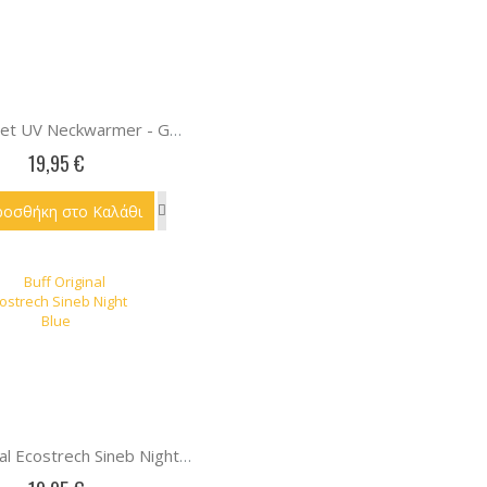
BUF CoolNet UV Neckwarmer - GREAT SMOKY
19,95 €
ροσθήκη στο Καλάθι
Buff Original Ecostrech Sineb Night Blue