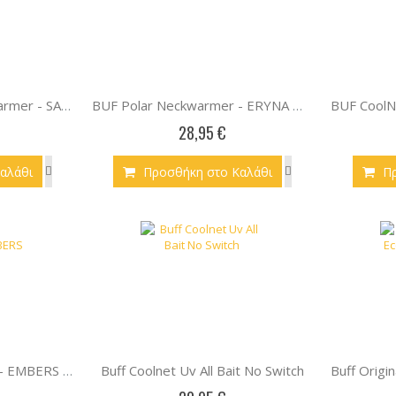
BUF CoolNet UV Neckwarmer - SALT SEAGROVE GREEN
BUF Polar Neckwarmer - ERYNA MULTI
28,95 €
αλάθι
Προσθήκη στο Καλάθι
Π
Buff Coolnet Uv All Bait No Switch
BUF Polar Neckwarmer - EMBERS BLACK