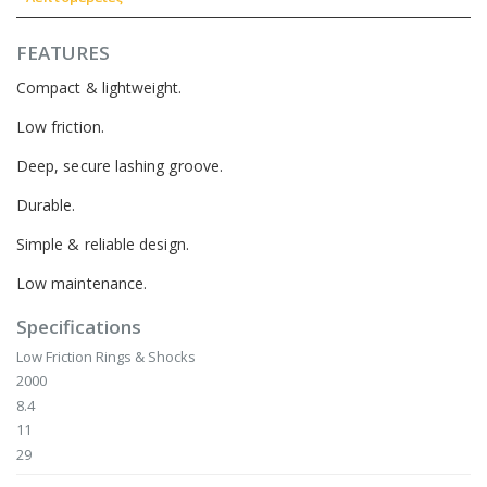
FEATURES
Compact & lightweight.
Low friction.
Deep, secure lashing groove.
Durable.
Simple & reliable design.
Low maintenance.
Specifications
Product
Low Friction Rings & Shocks
Specifications
2000
8.4
11
29