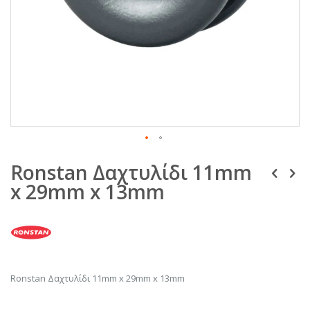
Μετάβαση
Ronstan Δαχτυλίδι 11mm
στην
αρχή
x 29mm x 13mm
της
συλλογής
εικόνων
Ronstan Δαχτυλίδι 11mm x 29mm x 13mm