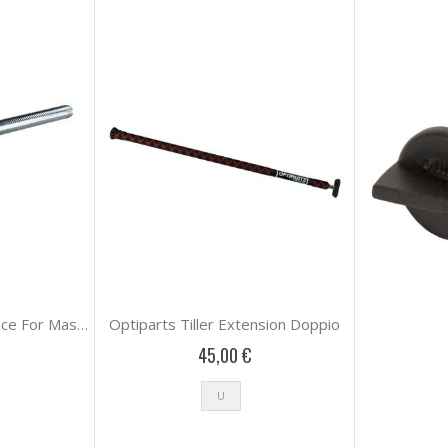
Optiparts Tiller Extension Doppio
Optiparts Round Cup Race For Maststep
45,00 €
U