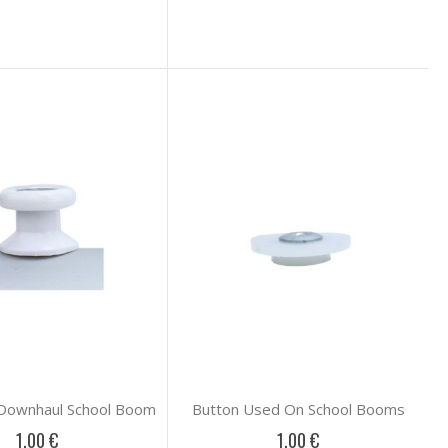
 Downhaul School Boom
Button Used On School Booms
1,00 €
1,00 €