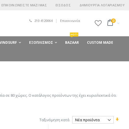
ΕΠΙΚΟΙΝΩΝΕΊΣΤΕ ΜΑΖΊ ΜΑΣ
ΕΊΣΟΔΟΣ
ΔΗΜΙΟΥΡΓΊΑ ΛΟΓΑΡΙΑΣΜΟΎ
210 4120064
Επικοινωνία
στοιχεία
0
Cart
HOT!
 WINDSURF
ΕΞΟΠΛΙΣΜΌΣ
BAZAAR
CUSTOM MADE
ία σε 80 χώρες. Ο κατάλογος προϊόντων της έχει κυριολεκτικά ότι
Ορίστ
Ταξινόμηση κατά
Αύξο
Κατε