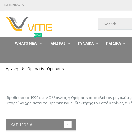
Μετάβαση
ΓΛΏΣΣΑ
ΕΛΛΗΝΙΚΆ
στο
περιεχόμενο
Αναζήτηση
NEW!
WHATS NEW
ΆΝΔΡΑΣ
ΓΥΝΑΊΚΑ
ΠΑΙΔΙΚΆ
Αρχική
Optiparts - Optiparts
Ιδρυθείσα το 1990 στην Ολλανδία, η Optiparts αποτελεί τον μεγαλύτ
μπορεί να χρειαστεί το Optimist και ο ιδιοκτήτης του από καρίνες, τιμ
ΚΑΤΗΓΟΡΊΑ