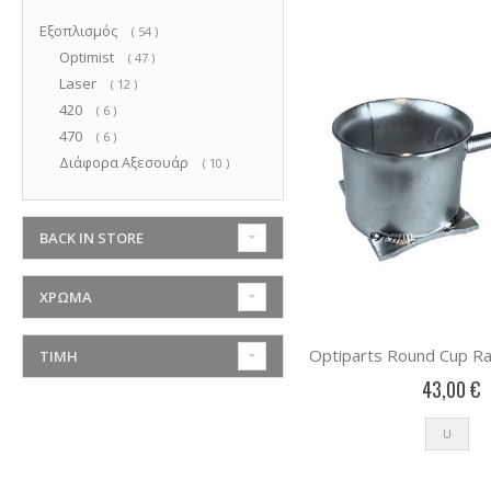
Εξοπλισμός
στοιχεία
54
Optimist
στοιχεία
47
Laser
στοιχεία
12
420
στοιχεία
6
470
στοιχεία
6
Διάφορα Αξεσουάρ
στοιχεία
10
BACK IN STORE
ΧΡΏΜΑ
ΤΙΜΉ
43,00 €
U