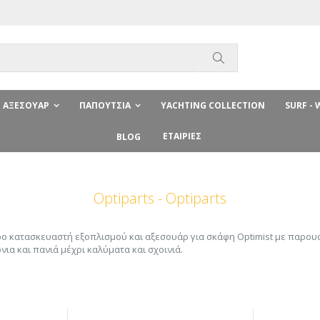
Αναζήτηση
ΑΞΕΣΟΥΆΡ
ΠΑΠΟΎΤΣΙΑ
YACHTING COLLECTION
SURF -
ΕΤΑΙΡΊΕΣ
BLOG
Optiparts - Optiparts
ερο κατασκευαστή εξοπλισμού και αξεσουάρ για σκάφη Optimist με παρουσ
όνια και πανιά μέχρι καλύματα και σχοινιά.