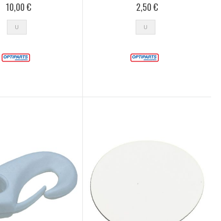
10,00 €
2,50 €
U
U