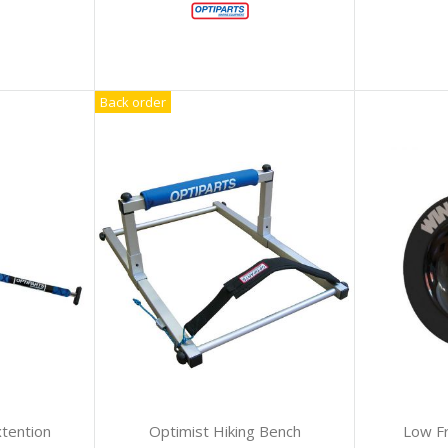
Back order
xtention
Optimist Hiking Bench
Low Fr