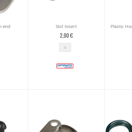
m end
Slot Insert
Plastic Ho
2,00 €
U