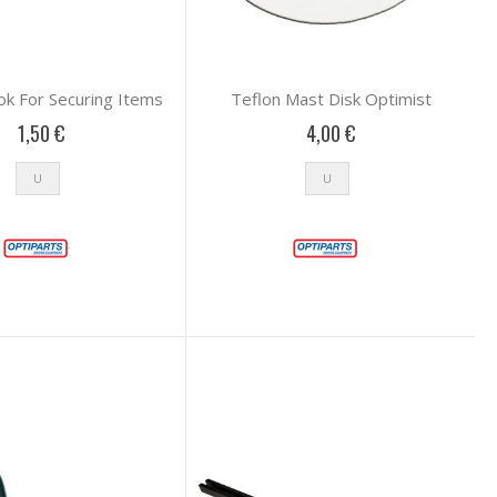
ok For Securing Items
Teflon Mast Disk Optimist
1,50 €
4,00 €
U
U