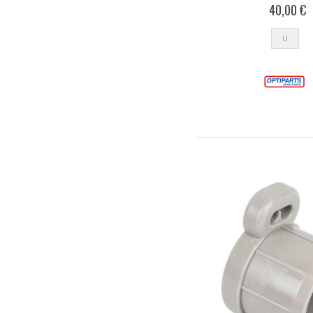
40,00 €
U