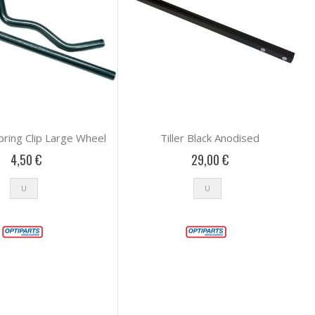
pring Clip Large Wheel
Tiller Black Anodised
4,50 €
29,00 €
U
U