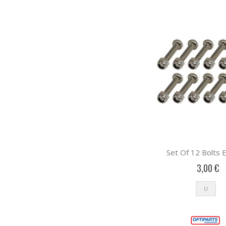
Set Of 12 Bolts 
3,00 €
U