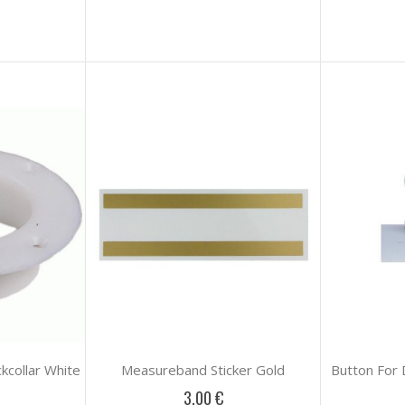
kcollar White
Measureband Sticker Gold
Button For
3,00 €