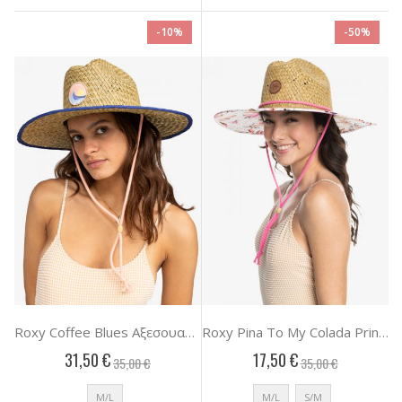
-10%
-50%
Roxy Coffee Blues Αξεσουαρ Γυναικειο
Roxy Pina To My Colada Printed Αξεσουαρ Γυναικειο
31,50 €
17,50 €
35,00 €
35,00 €
M/L
M/L
S/M