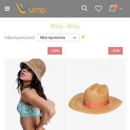
Μετάβαση
στοιχεία
0
στο
Cart
Αναζήτηση
περιεχόμενο
Roxy - Roxy
Ορίστε
Ταξινόμηση κατά
Αύξουσα
Κατεύθυνση
-30%
-30%