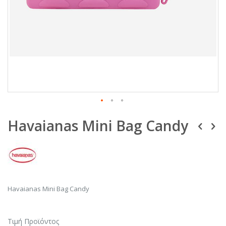
Μετάβαση
Havaianas Mini Bag Candy
στην
αρχή
της
συλλογής
εικόνων
Havaianas Mini Bag Candy
Τιμή Προϊόντος