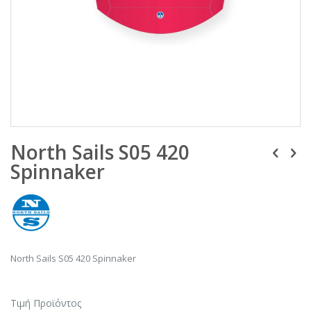
Μετάβαση
North Sails S05 420
στην
αρχή
Spinnaker
της
συλλογής
εικόνων
North Sails S05 420 Spinnaker
Τιμή Προϊόντος