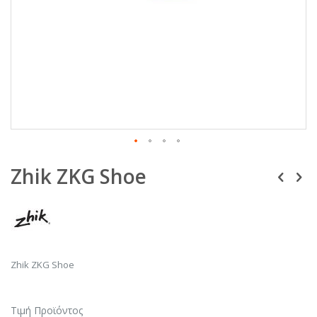
Μετάβαση
Zhik ZKG Shoe
στην
αρχή
της
συλλογής
εικόνων
Zhik ZKG Shoe
Τιμή Προϊόντος