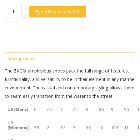
Προσθήκη στο Καλάθι
Λεπτομέρειες
The ZKG® amphibious shoes pack the full range of features,
functionality, and versatility to be in their element in any marine
environment. The casual and contemporary styling allows them
to seamlessly transition from the water to the street.
US (Mens)
6
6.5
7
7.5
8
8.5
9
9.5
1
US
(Womens)
7.5
8
8.5
9
9.5
10
10.5
11
1
UK