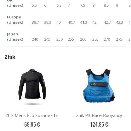
(Unisex)
5.5
6
6.5
7
7.5
8
8.5
9
9
Europe
(Unisex)
38.7
39.3
40
40.7
41.3
42
42.7
43.3
4
Japan
(Unisex)
240
245
250
255
260
265
270
275
2
Zhik
Zhik Mens Eco Spandex Ls
Zhik P3 Race Buoyancy
69,95 €
124,95 €